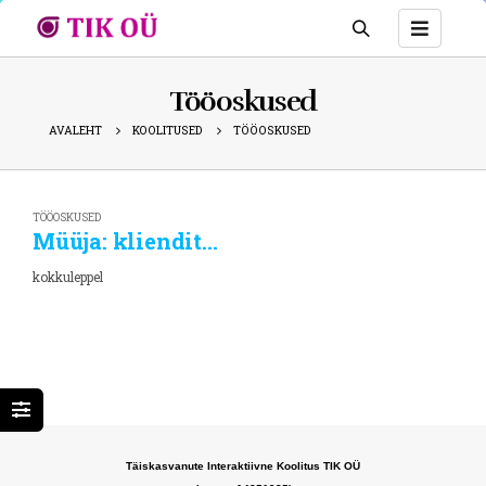
Tööoskused
AVALEHT
KOOLITUSED
TÖÖOSKUSED
TÖÖOSKUSED
Müüja: klienditeeninduse alused
kokkuleppel
Täiskasvanute Interaktiivne Koolitus TIK OÜ