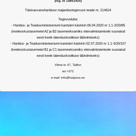
(reg. nr 14851925)
Täiskasvanuhariduse majandustegevuse teade nr. 214624
Tegevusluba:
- Haridus- ja Teadusministeeriumi kantsleri käskkiri 06.04.2020 nr 1.1-3/20/85
(keeleoskustasemetel A2 ja B2 tasemeeksamiks ettevalmistamisele suunatud
eesti keele täienduskoolituse läbiviimiseks)
- Haridus- ja Teadusministeeriumi kantsleri käskkiri 02.07.2020 nr 1.1-3/20/157
(keeleoskustasemetel B1 ja C1 tasemeeksamiks ettevalmistamisele suunatud
eesti keele täienduskoolituse läbiviimiseks)
Vilmsi tn 47, Tallinn
tel.+372
e-mail: info@harjutus.ee