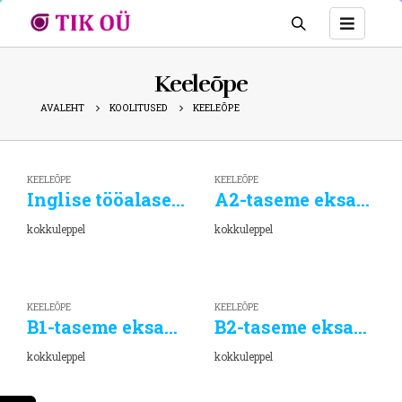
Keeleõpe
AVALEHT
KOOLITUSED
KEELEÕPE
KEELEÕPE
KEELEÕPE
Inglise tööalase ja suhtluskeele kursus (A2)
A2-taseme eksamiks ettevalmistav eesti keele täienduskoolitus
kokkuleppel
kokkuleppel
KEELEÕPE
KEELEÕPE
B1-taseme eksamiks ettevalmistav eesti keele täienduskoolitus
B2-taseme eksamiks ettevalmistav eesti keele täienduskoolitus
kokkuleppel
kokkuleppel