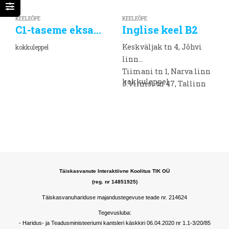
KEELEÕPE
KEELEÕPE
С1-taseme eksamiks ettevalmistav eesti keele täienduskoolitus
Inglise keel B2
Keskväljak tn 4, Jõhvi
kokkuleppel
linn
Tiimani tn 1, Narva linn
kokkuleppel
J.Vilmsi tn 47, Tallinn
linn
Täiskasvanute Interaktiivne Koolitus TIK OÜ
(reg. nr 14851925)
Täiskasvanuhariduse majandustegevuse teade nr. 214624
Tegevusluba:
- Haridus- ja Teadusministeeriumi kantsleri käskkiri 06.04.2020 nr 1.1-3/20/85