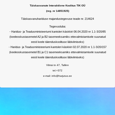
Täiskasvanute Interaktiivne Koolitus TIK OÜ
(reg. nr 14851925)
Täiskasvanuhariduse majandustegevuse teade nr. 214624
Tegevusluba:
- Haridus- ja Teadusministeeriumi kantsleri käskkiri 06.04.2020 nr 1.1-3/20/85
(keeleoskustasemetel A2 ja B2 tasemeeksamiks ettevalmistamisele suunatud
eesti keele täienduskoolituse läbiviimiseks)
- Haridus- ja Teadusministeeriumi kantsleri käskkiri 02.07.2020 nr 1.1-3/20/157
(keeleoskustasemetel B1 ja C1 tasemeeksamiks ettevalmistamisele suunatud
eesti keele täienduskoolituse läbiviimiseks)
Vilmsi tn 47, Tallinn
tel.+372
e-mail: info@harjutus.ee