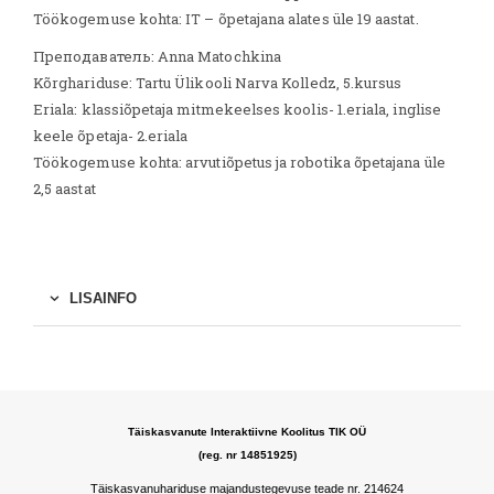
Töökogemuse kohta: IT – õpetajana alates üle 19 aastat.
Преподаватель: Anna Matochkina
Kõrghariduse: Tartu Ülikooli Narva Kolledz, 5.kursus
Eriala: klassiõpetaja mitmekeelses koolis- 1.eriala, inglise
keele õpetaja- 2.eriala
Töökogemuse kohta: arvutiõpetus ja robotika õpetajana üle
2,5 aastat
LISAINFO
Täiskasvanute Interaktiivne Koolitus TIK OÜ
(reg. nr 14851925)
Täiskasvanuhariduse majandustegevuse teade nr. 214624