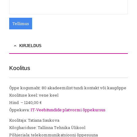
Tellimus
KIRJELDUS
Koolitus
Õppe kogumaht: 80 akadeemilist tundi kontakt või kaugõppe
Koolituse keel: vene keel
Hind – 1240,00 €
Õppekava:
IT-Veebitundide platvormi õppekursus
Koolitaja: Tatiana Saukova
Kõrghariduse: Tallinna Tehnika Ülikool
Põhieriala: telekommunikatsiooni õppesuuna